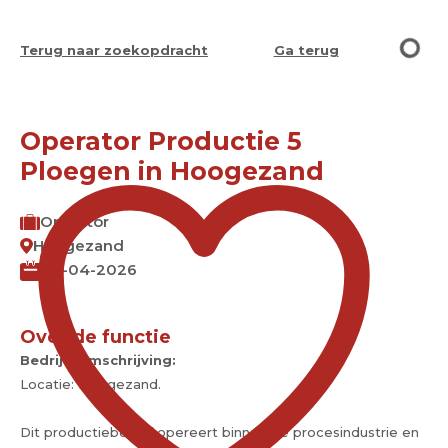
Terug naar zoekopdracht
Ga terug
Operator Productie 5
Ploegen in Hoogezand
Operator
Hoogezand
20-04-2026
Over de functie
Bedrijfsomschrijving:
Locatie: Hoogezand.
Dit productiebedrijf opereert binnen de procesindustrie en