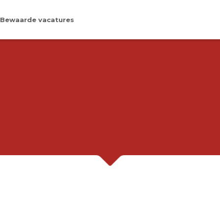
Bewaarde vacatures
EBANK NOORD N
WERK BIJ JOU IN DE BUURT.