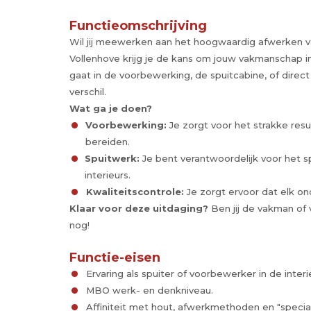
Functieomschrijving
Wil jij meewerken aan het hoogwaardig afwerken van
Vollenhove krijg je de kans om jouw vakmanschap in
gaat in de voorbewerking, de spuitcabine, of direc
verschil.
Wat ga je doen?
Voorbewerking:
Je zorgt voor het strakke res
bereiden.
Spuitwerk:
Je bent verantwoordelijk voor het s
interieurs.
Kwaliteitscontrole:
Je zorgt ervoor dat elk o
Klaar voor deze uitdaging?
Ben jij de vakman of 
nog!
Functie-eisen
Ervaring als spuiter of voorbewerker in de inte
MBO werk- en denkniveau.
Affiniteit met hout, afwerkmethoden en "special 