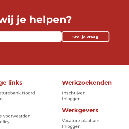
ij je helpen?
Stel je vraag
ge links
Werkzoekenden
aturebank Noord
Inschrijven
nd
Inloggen
Werkgevers
e voorwaarden
Vacature plaatsen
olicy
Inloggen