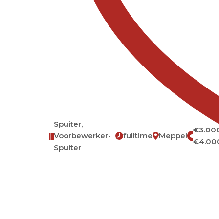
Spuiter,
€3.000
Voorbewerker-
fulltime
Meppel
€
€4.00
Spuiter