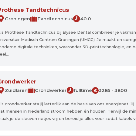
Prothese Tandtechnicus
Groningen
Tandtechnicus
40.0
ls Prothese Tandtechnicus bij Elysee Dental combineer je vakman
niversitair Medisch Centrum Groningen (UMCG). Je maakt en corri
oderne digitale technieken, waaronder 3D-printtechnologie, en beg
eel...
Grondwerker
Zuidlaren
Grondwerker
fulltime
3285 - 3800
€
ls grondwerker sta jij letterlijk aan de basis van ons energienet. Ji
at mensen in Nederland stroom hebben én houden. Terwijl de minikr
aak je de sleuven netjes vrij en bereid je alles voor zodat kabels vei