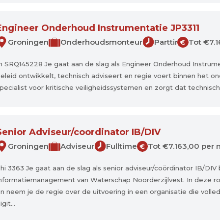
Engineer Onderhoud Instrumentatie JP3311
Groningen
Onderhoudsmonteur
Parttime
Tot €7.1
€
h SRQ145228 Je gaat aan de slag als Engineer Onderhoud Instrument
eleid ontwikkelt, technisch adviseert en regie voert binnen het o
pecialist voor kritische veiligheidssystemen en zorgt dat technisc
Senior Adviseur/coordinator IB/DIV
Groningen
Adviseur
Fulltime
Tot €7.163,00 per 
€
hi 3363 Je gaat aan de slag als senior adviseur/coördinator IB/DIV 
nformatiemanagement van Waterschap Noorderzijlvest. In deze rol
n neem je de regie over de uitvoering in een organisatie die volle
igit...