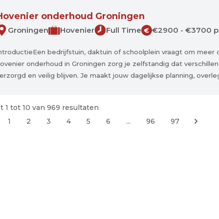
Hovenier onderhoud Groningen
Groningen
Hovenier
Full Time
€2900 - €3700 
€
ntroductieEen bedrijfstuin, daktuin of schoolplein vraagt om meer 
ovenier onderhoud in Groningen zorg je zelfstandig dat verschille
erzorgd en veilig blijven. Je maakt jouw dagelijkse planning, overleg
t
1
tot
10
van
969
resultaten
1
2
3
4
5
6
...
96
97