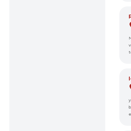
N
v
t
y
b
e