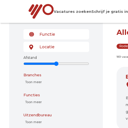
Vacatures zoeken
Schrijf je gratis in
Al
Rode
969 vac
Afstand
Branches
Toon meer
Functies
B
Toon meer
m
g
Uitzendbureau
v
Toon meer