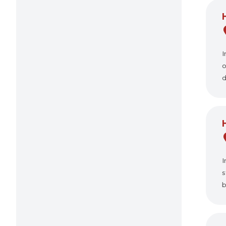
I
o
d
I
s
b