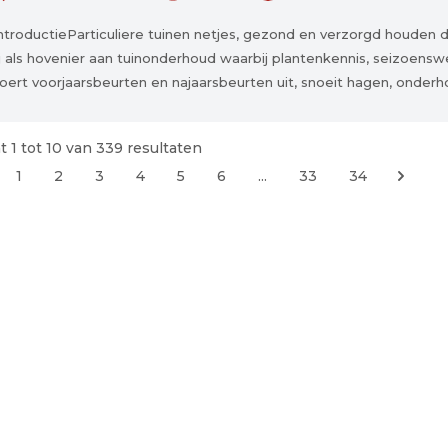
ntroductieParticuliere tuinen netjes, gezond en verzorgd houden d
ij als hovenier aan tuinonderhoud waarbij plantenkennis, seizoenswer
oert voorjaarsbeurten en najaarsbeurten uit, snoeit hagen, onderho
t
1
tot
10
van
339
resultaten
1
2
3
4
5
6
...
33
34