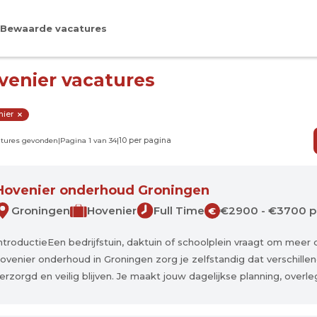
Bewaarde vacatures
venier vacatures
nier
atures gevonden
|
Pagina 1 van 34
|
Hovenier onderhoud Groningen
Groningen
Hovenier
Full Time
€2900 - €3700 
€
ntroductieEen bedrijfstuin, daktuin of schoolplein vraagt om meer 
ovenier onderhoud in Groningen zorg je zelfstandig dat verschille
erzorgd en veilig blijven. Je maakt jouw dagelijkse planning, overleg