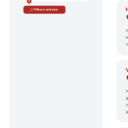
Filters wissen
I
e
w
I
g
z
g