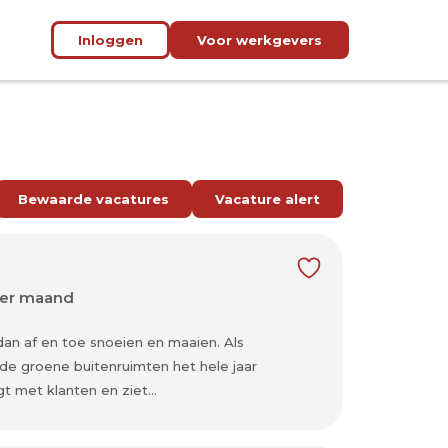
Inloggen
Voor werkgevers
Bewaarde vacatures
Vacature alert
per maand
dan af en toe snoeien en maaien. Als
nde groene buitenruimten het hele jaar
t met klanten en ziet...