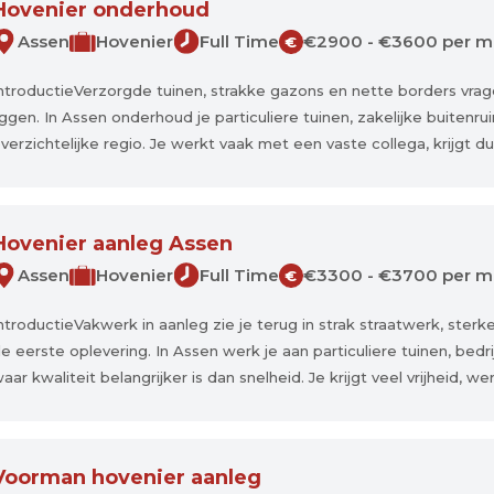
Hovenier onderhoud
Assen
Hovenier
Full Time
€2900 - €3600 per 
€
ntroductieVerzorgde tuinen, strakke gazons en nette borders vra
iggen. In Assen onderhoud je particuliere tuinen, zakelijke buiten
verzichtelijke regio. Je werkt vaak met een vaste collega, krijgt dui
Hovenier aanleg Assen
Assen
Hovenier
Full Time
€3300 - €3700 per 
€
ntroductieVakwerk in aanleg zie je terug in strak straatwerk, sterk
e eerste oplevering. In Assen werk je aan particuliere tuinen, bed
aar kwaliteit belangrijker is dan snelheid. Je krijgt veel vrijheid, w
Voorman hovenier aanleg