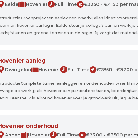
Eelde
Hovenier
Full Time
€3250 - €4150 per m
€
ntroductieGroenprojecten aanleggen waarbij alles klopt: voorbereid
oorman hovenier aanleg in Eelde stuur je collega's aan en werk je
edrijfstuinen en groene terreinen in de regio. Jij zorgt dat materiale
Hovenier aanleg
Dwingeloo
Hovenier
Full Time
€2850 - €3700 
€
ntroductieComplete tuinen aanleggen én onderhouden waar klanten
wingeloo werk jij als hovenier aan particuliere tuinen, boerderijtuin
egio Drenthe. Als allround hovenier voer je grondwerk uit, leg je best
Hovenier onderhoud
Annen
Hovenier
Full Time
€2700 - €3500 per 
€