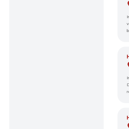
I
v
b
I
D
r