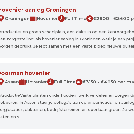
Hovenier aanleg Groningen
Groningen
Hovenier
Full Time
€2900 - €3600 
€
ntroductieEen groen schoolplein, een daktuin op een kantoorgebo
en zorginstelling: als hovenier aanleg in Groningen werk je aan pr
orden gebruikt. Je legt samen met een vaste ploeg nieuwe buiten
Voorman hovenier
Assen
Hovenier
Full Time
€3150 - €4050 per m
€
ntroductieVaste planten onderhouden, werk verdelen en zorgen d
ebeuren. In Assen stuur je collega's aan op onderhouds- en aanle
orglocaties, daktuinen, bedrijfsterreinen en openbaar groen. Je we
aten en s...