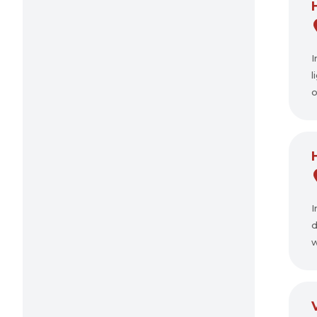
I
l
o
I
d
w