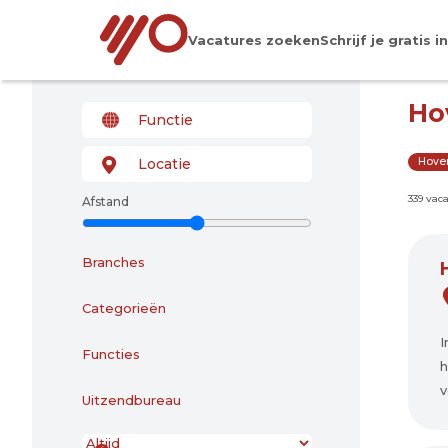
Vacatures zoeken
Schrijf je gratis in
Ho
Hove
339 vac
Afstand
Branches
Categorieën
I
Functies
h
v
Uitzendbureau