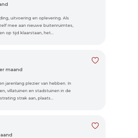
aand
ing, uitvoering en oplevering. Als
 zelf mee aan nieuwe buitenruimtes,
n op tijd klaarstaan, het...
per maand
 jarenlang plezier van hebben. In
en, villatuinen en stadstuinen in de
rating strak aan, plaats...
maand