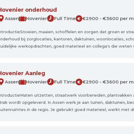
Hovenier onderhoud
Assen
Hovenier
Full Time
€2900 - €3600 per 
€
ntroductieSnoeien, maaien, schoffelen en zorgen dat groen er strak b
nderhoud bij zorglocaties, kantoren, daktuinen, woonlocaties, scho
uidelijke werkopdrachten, goed materieel en collega's die weten 
Hovenier Aanleg
Assen
Hovenier
Full Time
€2900 - €3600 per 
€
ntroductieMaten uitzetten, straatwerk voorbereiden, plantvakken
trak wordt opgeleverd. In Assen werk je aan tuinen, daktuinen, bed
uitenruimtes in de regio. Je gebruikt goed materieel, werkt met du